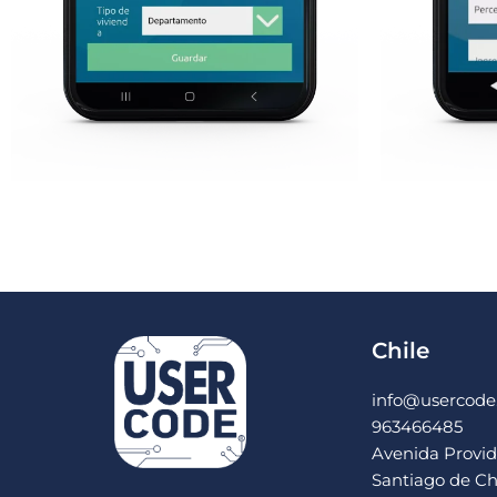
Chile
info@usercode.
963466485
Avenida Provide
Santiago de Ch