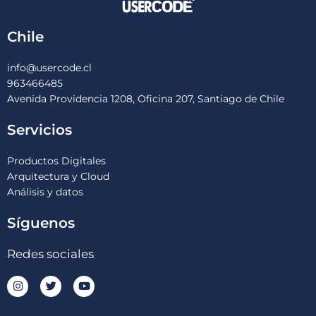
Chile
info@usercode.cl
963466485
Avenida Providencia 1208, Oficina 207, Santiago de Chile
Servicios
Productos Digitales
Arquitectura y Cloud
Análisis y datos
Síguenos
Redes sociales
I
T
Y
n
w
o
s
i
u
t
t
t