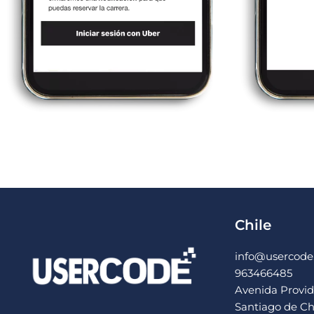
Chile
info@usercode.
963466485
Avenida Provide
Santiago de Ch