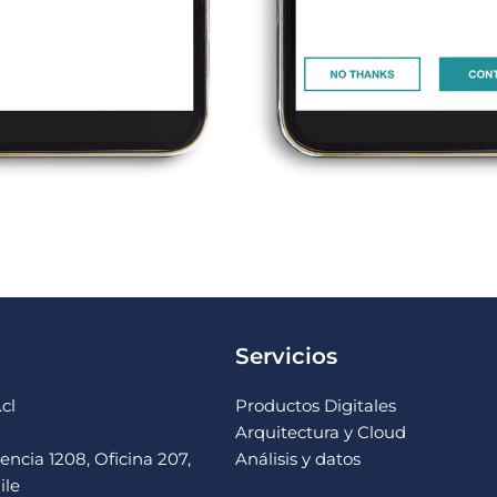
Servicios
cl
Productos Digitales
Arquitectura y Cloud
ncia 1208, Oficina 207,
Análisis y datos
ile