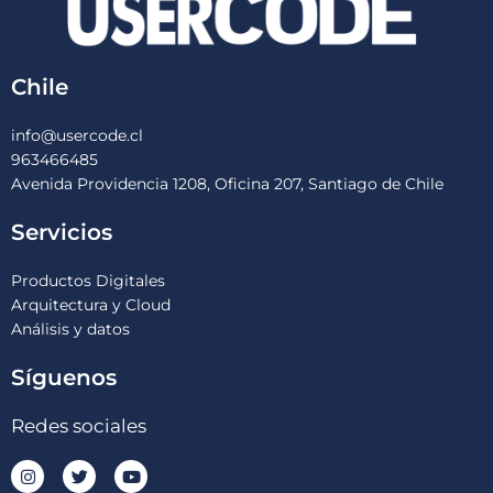
Chile
info@usercode.cl
963466485
Avenida Providencia 1208, Oficina 207, Santiago de Chile
Servicios
Productos Digitales
Arquitectura y Cloud
Análisis y datos
Síguenos
Redes sociales
I
T
Y
n
w
o