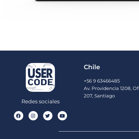
Chile
+56 9 63466485
Av. Providencia 1208, Of
207, Santiago
Redes sociales
F
I
T
Y
a
n
w
o
c
s
i
u
e
t
t
t
b
a
t
u
o
g
e
b