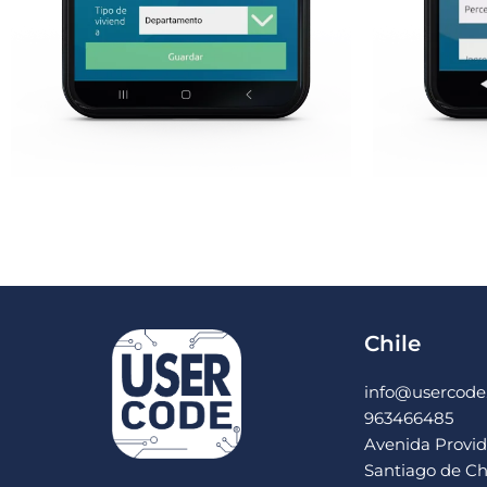
Chile
info@usercode.
963466485
Avenida Provide
Santiago de Ch