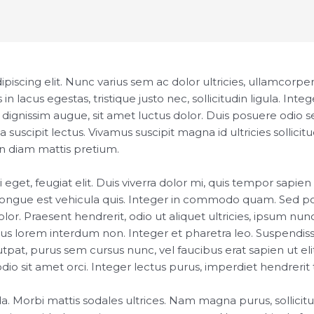
iscing elit. Nunc varius sem ac dolor ultricies, ullamcorper 
s in lacus egestas, tristique justo nec, sollicitudin ligula. 
 dignissim augue, sit amet luctus dolor. Duis posuere odio s
suscipit lectus. Vivamus suscipit magna id ultricies sollicit
i in diam mattis pretium.
 eget, feugiat elit. Duis viverra dolor mi, quis tempor sapie
a congue est vehicula quis. Integer in commodo quam. Sed por
olor. Praesent hendrerit, odio ut aliquet ultricies, ipsum nunc
us lorem interdum non. Integer et pharetra leo. Suspendiss
utpat, purus sem cursus nunc, vel faucibus erat sapien ut elit.
 sit amet orci. Integer lectus purus, imperdiet hendrerit t
da. Morbi mattis sodales ultrices. Nam magna purus, sollicitu