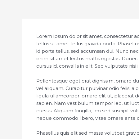
Skip
Post
to
navigation
content
Lorem ipsum dolor sit amet, consectetur adip
tellus sit amet tellus gravida porta. Phasellu
id porta tellus, sed accumsan dui. Nunc nec
enim sit amet lectus mattis egestas. Donec a 
cursus id, convallis in elit. Sed vulputate nis
Pellentesque eget erat dignissim, ornare dui
vel aliquam. Curabitur pulvinar odio felis, 
ligula ullamcorper, ornare elit ut, placerat d
sapien. Nam vestibulum tempor leo, ut luct
cursus. Aliquam fringilla, leo sed suscipit vol
neque commodo libero, vitae ornare ante odio
Phasellus quis elit sed massa volutpat gravi