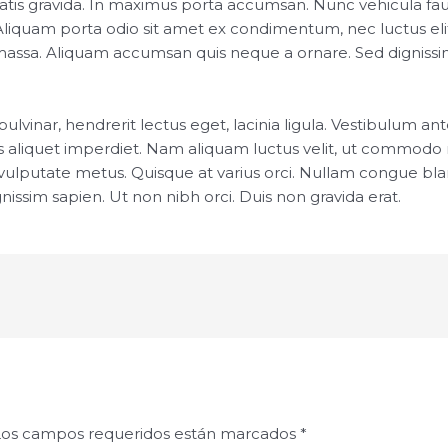
is gravida. In maximus porta accumsan. Nunc vehicula fauc
liquam porta odio sit amet ex condimentum, nec luctus elit
assa. Aliquam accumsan quis neque a ornare. Sed dignissim 
lvinar, hendrerit lectus eget, lacinia ligula. Vestibulum ant
 aliquet imperdiet. Nam aliquam luctus velit, ut commodo nu
putate metus. Quisque at varius orci. Nullam congue blandit 
issim sapien. Ut non nibh orci. Duis non gravida erat.
Los campos requeridos están marcados
*