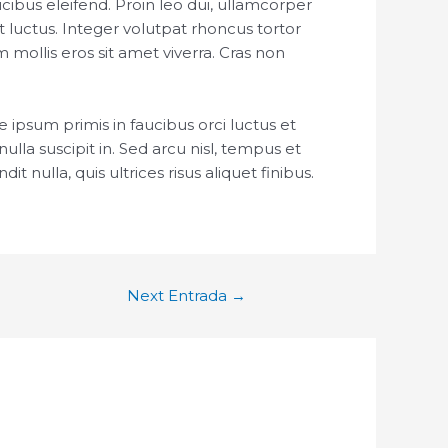
ibus eleifend. Proin leo dui, ullamcorper
 luctus. Integer volutpat rhoncus tortor
mollis eros sit amet viverra. Cras non
e ipsum primis in faucibus orci luctus et
lla suscipit in. Sed arcu nisl, tempus et
nulla, quis ultrices risus aliquet finibus.
Next Entrada
→